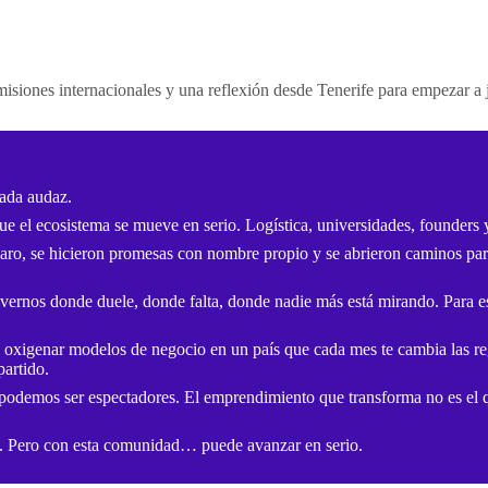
misiones internacionales y una reflexión desde Tenerife para empezar a 
gada audaz.
ue el ecosistema se mueve en serio. Logística, universidades, founders
laro, se hicieron promesas con nombre propio y se abrieron caminos p
ernos donde duele, donde falta, donde nadie más está mirando. Para esc
ra oxigenar modelos de negocio en un país que cada mes te cambia las re
partido.
odemos ser espectadores. El emprendimiento que transforma no es el que
a. Pero con esta comunidad… puede avanzar en serio.