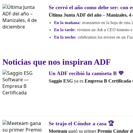
Se cerró el año como debe ser: con e
Última Junta ADF del año – Manizales, 4 
En la mañana:
avanzamos en la hoja de ruta 2
En la tarde:
vivimos un
Ask a CEO
honesto e
En la noche:
celebramos los errores en un
Fuc
Noticias que nos inspiran ADF
Un ADF recibió la camiseta B 💜
Saggio ESG
ya es
Empresa B Certificada
Se trajo el Cóndor a casa 🏆
Meeteam
ganó su primer
Premio Cóndor d