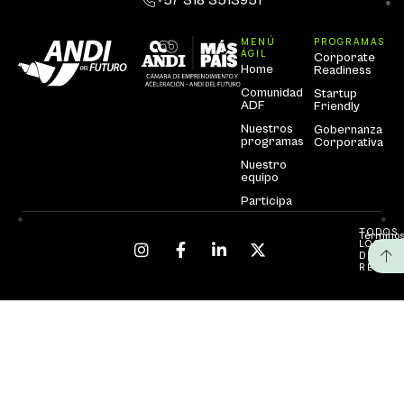
MENÚ
PROGRAMAS
ÁGIL
Corporate
Home
Readiness
Comunidad
Startup
ADF
Friendly
Nuestros
Gobernanza
programas
Corporativa
Nuestro
equipo
Participa
TODOS
Términos
LOS
DEREC
RESERV