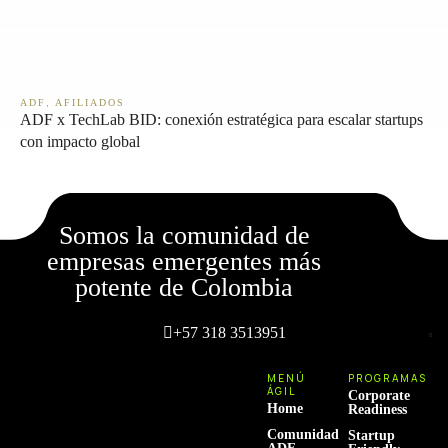
,
ADF
AFILIADOS
ADF x TechLab BID: conexión estratégica para escalar startups
con impacto global
Somos la comunidad de
empresas emergentes más
potente de Colombia
+57 318 3513951
MENÚ
PROGRAMAS
ÁGIL
Corporate
Home
Readiness
Comunidad
Startup