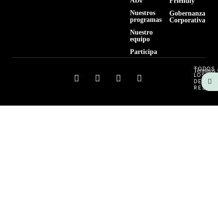
ADF
Friendly
Nuestros
Gobernanza
programas
Corporativa
Nuestro
equipo
Participa
TODOS
Términos 
LOS
DEREC
RESERV