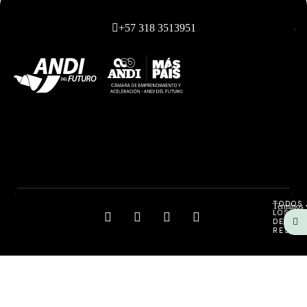
+57 318 3513951
TODOS
Términos 
LOS
DEREC
RESERV