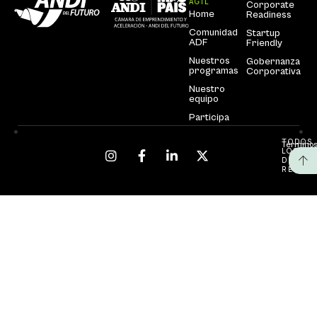
ÁGIL
Corporate
Home
Readiness
Comunidad
Startup
ADF
Friendly
Nuestros
Gobernanza
programas
Corporativa
Nuestro
equipo
Participa
TODOS
Términos
LOS
DEREC
RESERV