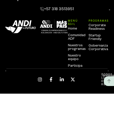
+57 318 3513951
MENÚ
PROGRAMAS
ÁGIL
Corporate
Home
Readiness
Comunidad
Startup
ADF
Friendly
Nuestros
Gobernanza
programas
Corporativa
Nuestro
equipo
Participa
TODOS
Términos
LOS
DEREC
RESERV