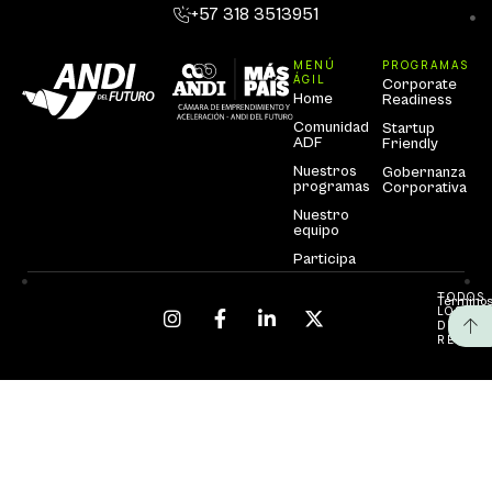
+57 318 3513951
MENÚ
PROGRAMAS
ÁGIL
Corporate
Home
Readiness
Comunidad
Startup
ADF
Friendly
Nuestros
Gobernanza
programas
Corporativa
Nuestro
equipo
Participa
TODOS
Términos
LOS
DEREC
RESERV