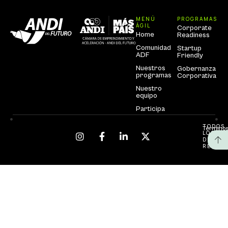
MENÚ
PROGRAMAS
ÁGIL
Corporate
Home
Readiness
Comunidad
Startup
ADF
Friendly
Nuestros
Gobernanza
programas
Corporativa
Nuestro
equipo
Participa
TODOS
Términos
LOS
DEREC
RESERV