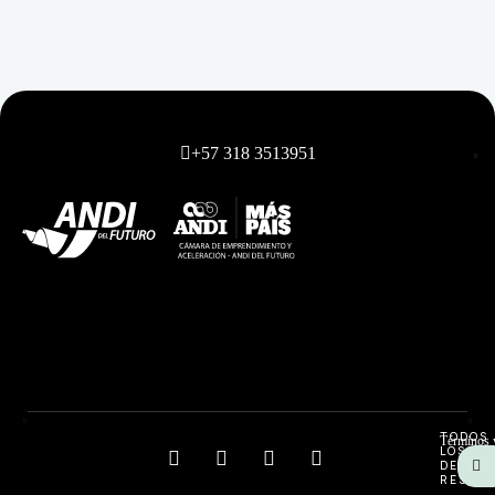
+57 318 3513951
TODOS
Términos 
LOS
DEREC
RESERV