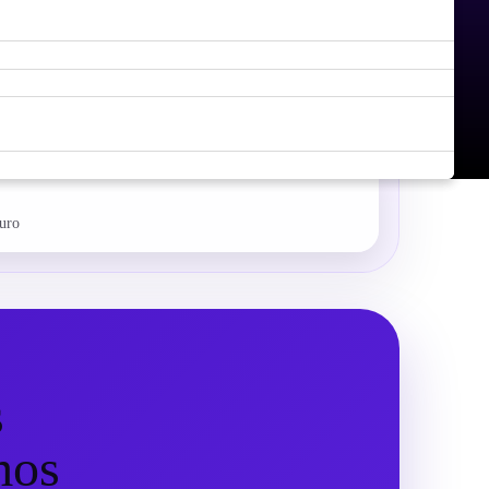
turo
s
mos