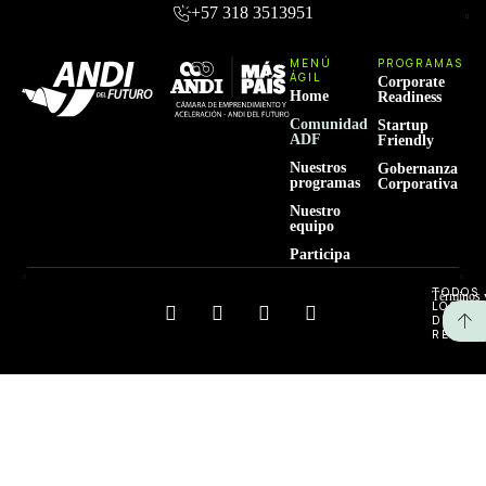
+57 318 3513951
MENÚ
PROGRAMAS
ÁGIL
Corporate
Home
Readiness
Comunidad
Startup
ADF
Friendly
Nuestros
Gobernanza
programas
Corporativa
Nuestro
equipo
Participa
TODOS
Términos 
LOS
DEREC
RESERV