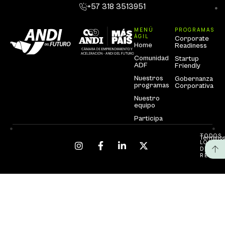
+57 318 3513951
MENÚ
PROGRAMAS
ÁGIL
Corporate
Home
Readiness
Comunidad
Startup
ADF
Friendly
Nuestros
Gobernanza
programas
Corporativa
Nuestro
equipo
Participa
TODOS
Términos
LOS
DEREC
RESERV